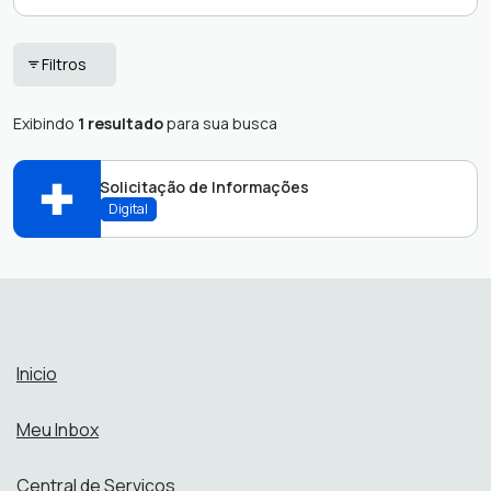
Alteração de
Inclusão de
Filtros
Endereço
Procedimentos
Inclusão de
Auditoria
Exibindo
1 resultado
para sua busca
Profissional
Contabilidade
Jurídico
Solicitação de Informações
Diretoria
Digital
Licitação
Farmácia
Recursos Humanos
Faturamento/Notas
Abrir online > Via protocolo 1Doc
Perfis:
Inicio
Meu Inbox
Central de Serviços